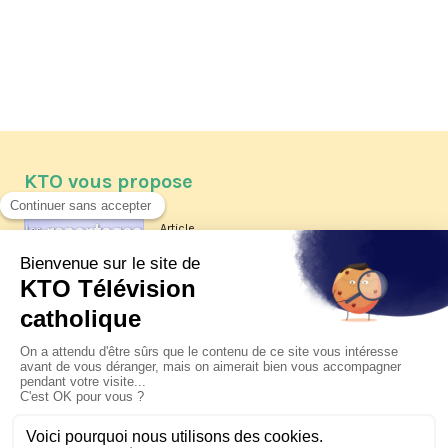
KTO vous propose
Article
Les reportages d'été 2026 de KTO
Article
La visite pastorale du pape Léon
XIV à Assise à suivre sur KTO le
jeudi 6 août
Article
Le pape en Uruguay, Argentine et