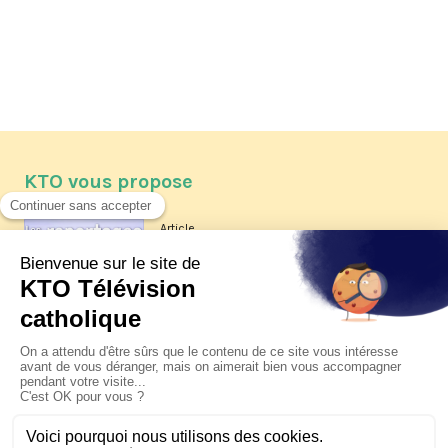
KTO vous propose
Article
Les reportages d'été 2026 de KTO
Article
La visite pastorale du pape Léon
XIV à Assise à suivre sur KTO le
jeudi 6 août
Article
Le pape en Uruguay, Argentine et