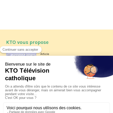
KTO vous propose
Article
Les reportages d'été 2026 de KTO
Article
La visite pastorale du pape Léon
XIV à Assise à suivre sur KTO le
jeudi 6 août
Article
Le pape en Uruguay, Argentine et
Pérou du 6 au 17 novembre 2026