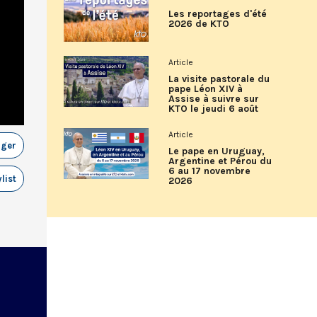
Les reportages d'été
2026 de KTO
Article
La visite pastorale du
pape Léon XIV à
Assise à suivre sur
KTO le jeudi 6 août
Article
ager
Le pape en Uruguay,
Argentine et Pérou du
6 au 17 novembre
list
2026