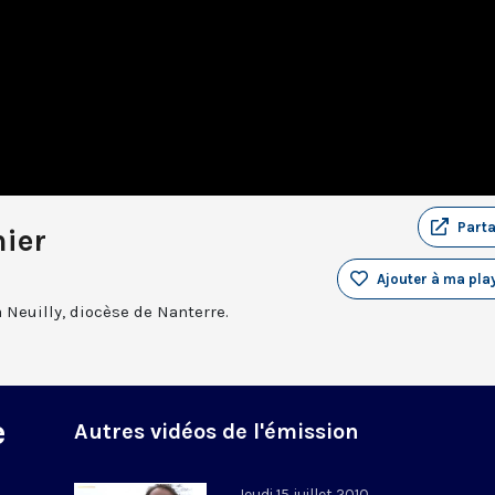
Part
nier
Ajouter à ma play
 Neuilly, diocèse de Nanterre.
e
Autres vidéos de l'émission
Jeudi 15 juillet 2010