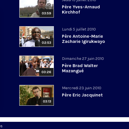
Père Yves-Arnaud
Kirchhof
03:59
Lundi 5 juillet 2010
Père Antoine-Marie
Zacharie Igirukwayo
02:53
Dimanche 27 juin 2010
Père Brad Walter
Mazangué
03:26
Mercredi 23 juin 2010
Père Eric Jacquinet
03:13
es