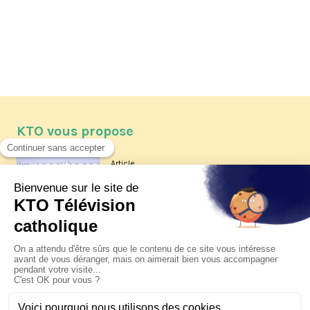
KTO vous propose
Article
Les reportages d'été 2026 de KTO
Article
La visite pastorale du pape Léon
XIV à Assise à suivre sur KTO le
jeudi 6 août
Article
Le pape en Uruguay, Argentine et