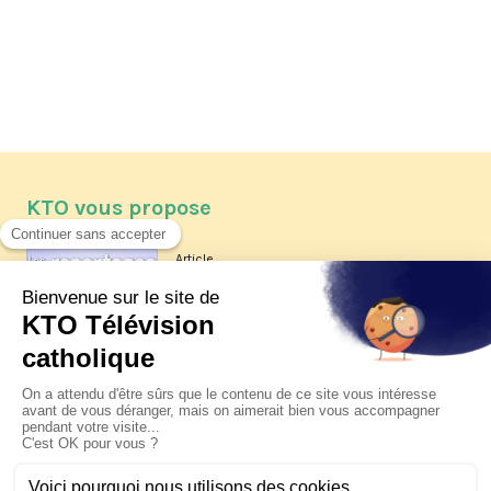
KTO vous propose
Article
Les reportages d'été 2026 de KTO
Article
La visite pastorale du pape Léon
XIV à Assise à suivre sur KTO le
jeudi 6 août
Article
Le pape en Uruguay, Argentine et