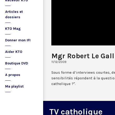
Recevoir KTO
Articles et
dossiers
KTO Mag
Donner mon IFI
Aider KTO
Mgr Robert Le Gall
11/12/2009
Boutique DVD
Sous forme d’interviews courtes, d
A propos
sensibilités répondent à la question
catholique ?".
Ma playlist
TV catholique