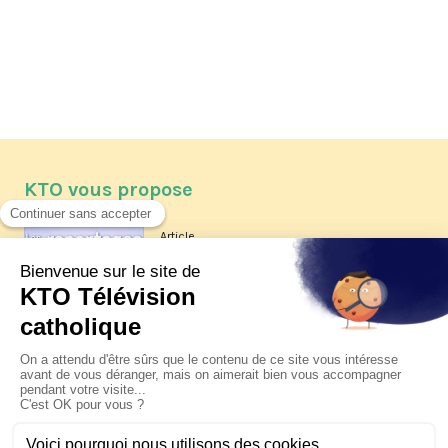
KTO vous propose
Article
Les reportages d'été 2026 de KTO
Article
La visite pastorale du pape Léon
XIV à Assise à suivre sur KTO le
jeudi 6 août
Article
Le pape en Uruguay, Argentine et