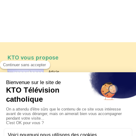
KTO vous propose
Article
Les reportages d'été 2026 de KTO
Article
La visite pastorale du pape Léon
XIV à Assise à suivre sur KTO le
jeudi 6 août
Article
Le pape en Uruguay, Argentine et