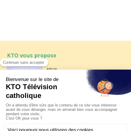
KTO vous propose
Article
Les reportages d'été 2026 de KTO
Article
La visite pastorale du pape Léon
XIV à Assise à suivre sur KTO le
jeudi 6 août
Article
Le pape en Uruguay, Argentine et