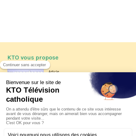
KTO vous propose
Article
Les reportages d'été 2026 de KTO
Article
La visite pastorale du pape Léon
XIV à Assise à suivre sur KTO le
jeudi 6 août
Article
Le pape en Uruguay, Argentine et