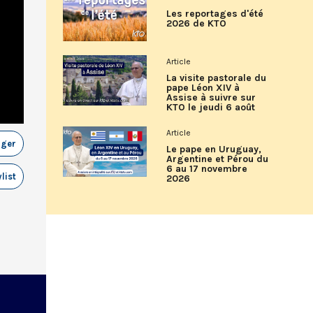
Les reportages d'été
2026 de KTO
Article
La visite pastorale du
pape Léon XIV à
Assise à suivre sur
KTO le jeudi 6 août
Article
ager
Le pape en Uruguay,
Argentine et Pérou du
6 au 17 novembre
list
2026