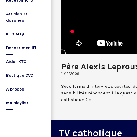
Recevoir KTO
Articles et
dossiers
KTO Mag
Donner mon IFI
Aider KTO
Père Alexis Leprou
11/12/2009
Boutique DVD
Sous forme d’interviews courtes, d
A propos
sensibilités répondent à la question
catholique ? »
Ma playlist
TV catholique