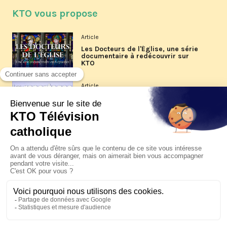
KTO vous propose
Article
Les Docteurs de l'Église, une série
documentaire à redécouvrir sur
KTO
Article
Les reportages d'été 2026 de KTO
Article
La visite pastorale du pape Léon
XIV à Assise à suivre sur KTO le
jeudi 6 août
Article
Le pape en Uruguay, Argentine et
Pérou du 6 au 17 novembre 2026