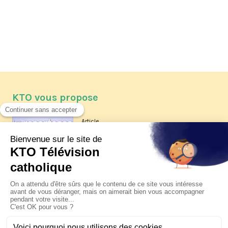
KTO vous propose
Article
Les reportages d'été 2026 de KTO
Article
La visite pastorale du pape Léon
XIV à Assise à suivre sur KTO le
jeudi 6 août
Article