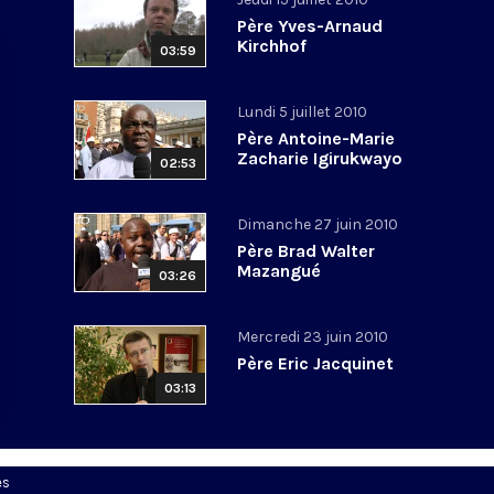
Père Yves-Arnaud
Kirchhof
03:59
Lundi 5 juillet 2010
Père Antoine-Marie
Zacharie Igirukwayo
02:53
Dimanche 27 juin 2010
Père Brad Walter
Mazangué
03:26
Mercredi 23 juin 2010
Père Eric Jacquinet
03:13
es