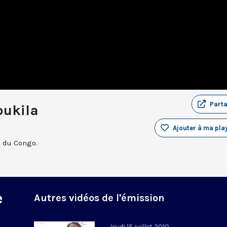
Part
ukila
Ajouter à ma play
e du Congo.
e
Autres vidéos de l'émission
Jeudi 15 juillet 2010