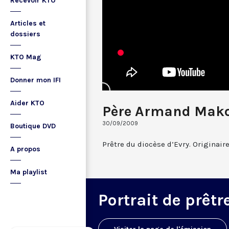
Recevoir KTO
Articles et
dossiers
KTO Mag
Donner mon IFI
Aider KTO
Père Armand Mako
30/09/2009
Boutique DVD
Prêtre du diocèse d’Evry. Originair
A propos
Ma playlist
Portrait de prêtr