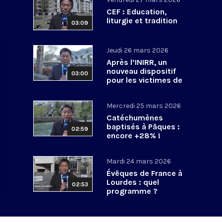
CEF : Education,
liturgie et tradition
03:09
Jeudi 26 mars 2026
Après l’INIRR, un
nouveau dispositif
03:00
pour les victimes de
violences sexuelles
Mercredi 25 mars 2026
Catéchumènes
baptisés à Pâques :
02:59
encore +28% !
Mardi 24 mars 2026
Évêques de France à
Lourdes : quel
02:53
programme ?