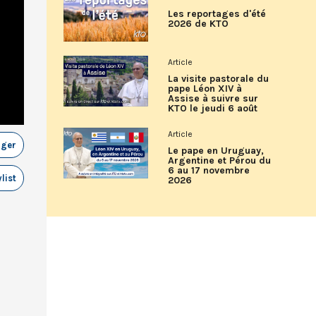
Les reportages d'été
2026 de KTO
Article
La visite pastorale du
pape Léon XIV à
Assise à suivre sur
KTO le jeudi 6 août
Article
ager
Le pape en Uruguay,
Argentine et Pérou du
6 au 17 novembre
list
2026