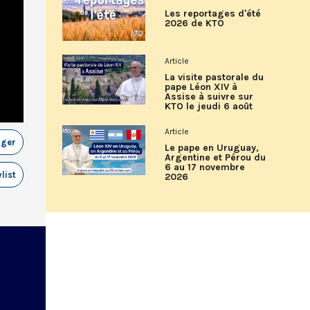
Les reportages d'été
2026 de KTO
Article
La visite pastorale du
pape Léon XIV à
Assise à suivre sur
KTO le jeudi 6 août
Article
ager
Le pape en Uruguay,
Argentine et Pérou du
6 au 17 novembre
list
2026