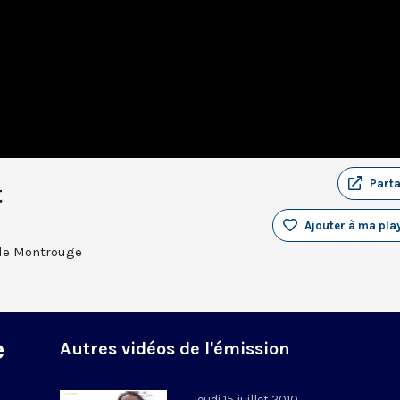
Part
t
Ajouter à ma play
 de Montrouge
e
Autres vidéos de l'émission
Jeudi 15 juillet 2010