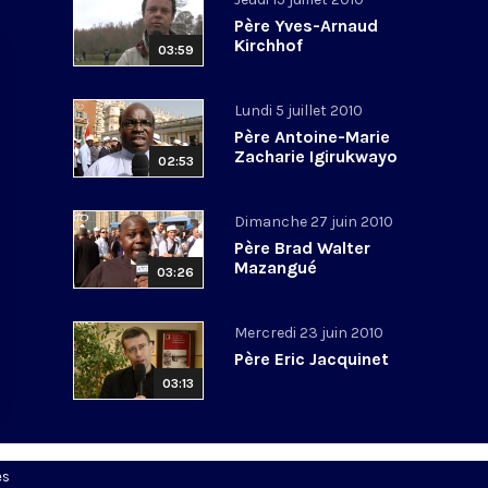
Père Yves-Arnaud
Kirchhof
03:59
Lundi 5 juillet 2010
Père Antoine-Marie
Zacharie Igirukwayo
02:53
Dimanche 27 juin 2010
Père Brad Walter
Mazangué
03:26
Mercredi 23 juin 2010
Père Eric Jacquinet
03:13
es