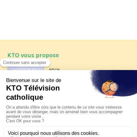
KTO vous propose
Article
Les reportages d'été 2026 de KTO
Article
La visite pastorale du pape Léon
XIV à Assise à suivre sur KTO le
jeudi 6 août
Article
Le pape en Uruguay, Argentine et