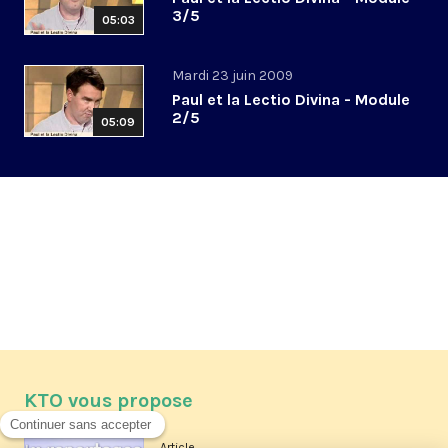
3/5
05:03
Mardi 23 juin 2009
Paul et la Lectio Divina - Module
2/5
05:09
KTO vous propose
Article