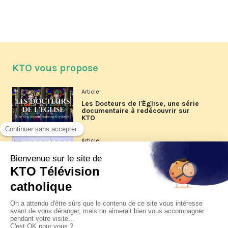
KTO vous propose
Article
Les Docteurs de l'Église, une série
documentaire à redécouvrir sur
KTO
Article
Les reportages d'été 2026 de KTO
Article
La visite pastorale du pape Léon
XIV à Assise à suivre sur KTO le
jeudi 6 août