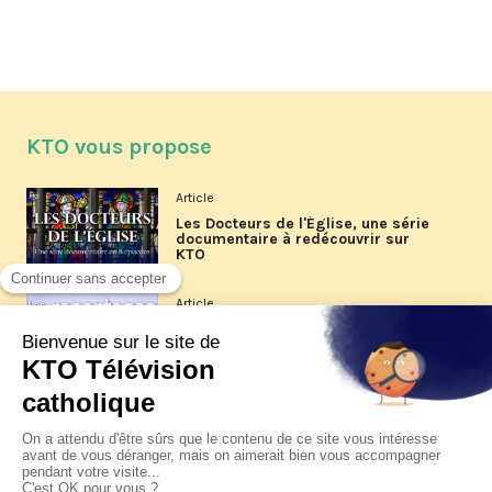
KTO vous propose
Article
Les Docteurs de l'Église, une série
documentaire à redécouvrir sur
KTO
Article
Les reportages d'été 2026 de KTO
Article
La visite pastorale du pape Léon
XIV à Assise à suivre sur KTO le
jeudi 6 août