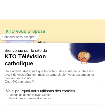
KTO vous propose
Article
Les reportages d'été 2026 de KTO
Article
La visite pastorale du pape Léon
XIV à Assise à suivre sur KTO le
jeudi 6 août
Article
Le pape en Uruguay, Argentine et
Pérou du 6 au 17 novembre 2026