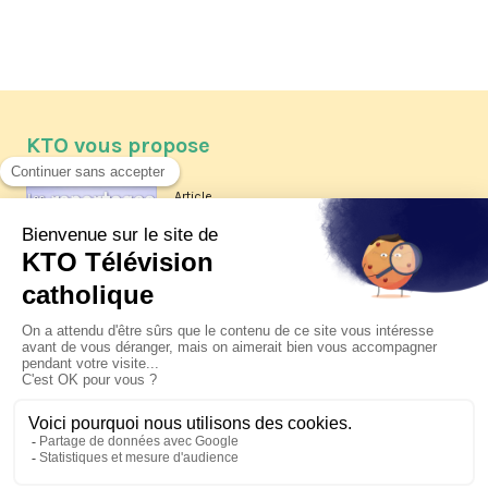
KTO vous propose
Article
Les reportages d'été 2026 de KTO
Article
La visite pastorale du pape Léon
XIV à Assise à suivre sur KTO le
jeudi 6 août
Article
Le pape en Uruguay, Argentine et
Pérou du 6 au 17 novembre 2026