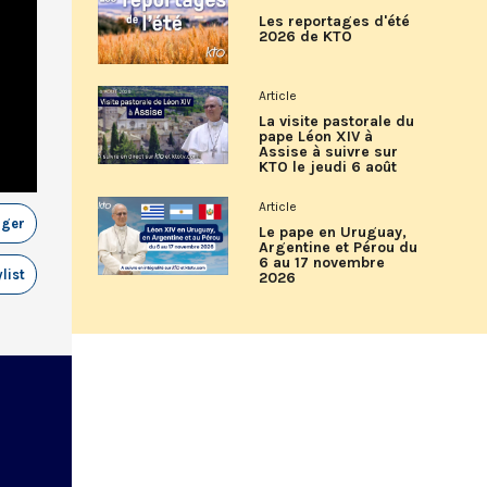
Les reportages d'été
2026 de KTO
Article
La visite pastorale du
pape Léon XIV à
Assise à suivre sur
KTO le jeudi 6 août
Article
ager
Le pape en Uruguay,
Argentine et Pérou du
6 au 17 novembre
list
2026