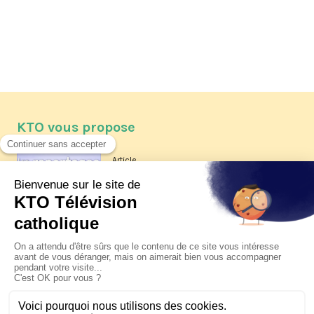
KTO vous propose
Article
Les reportages d'été 2026 de KTO
Article
La visite pastorale du pape Léon
XIV à Assise à suivre sur KTO le
jeudi 6 août
Article
Le pape en Uruguay, Argentine et