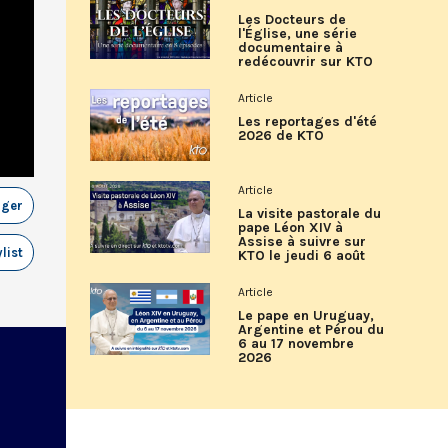
Les Docteurs de
l'Église, une série
documentaire à
redécouvrir sur KTO
Article
Les reportages d'été
2026 de KTO
Article
ager
La visite pastorale du
pape Léon XIV à
Assise à suivre sur
list
KTO le jeudi 6 août
Article
Le pape en Uruguay,
Argentine et Pérou du
6 au 17 novembre
2026