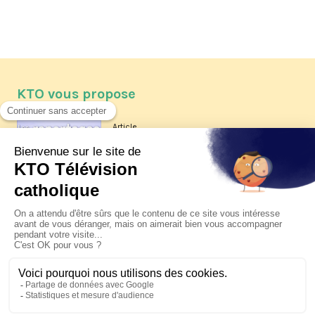
KTO vous propose
Article
Les reportages d'été 2026 de KTO
Article
La visite pastorale du pape Léon
XIV à Assise à suivre sur KTO le
jeudi 6 août
Article
Le pape en Uruguay, Argentine et
Pérou du 6 au 17 novembre 2026