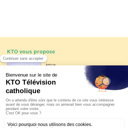
KTO vous propose
Article
Les reportages d'été 2026 de KTO
Article
La visite pastorale du pape Léon
XIV à Assise à suivre sur KTO le
jeudi 6 août
Article
Le pape en Uruguay, Argentine et