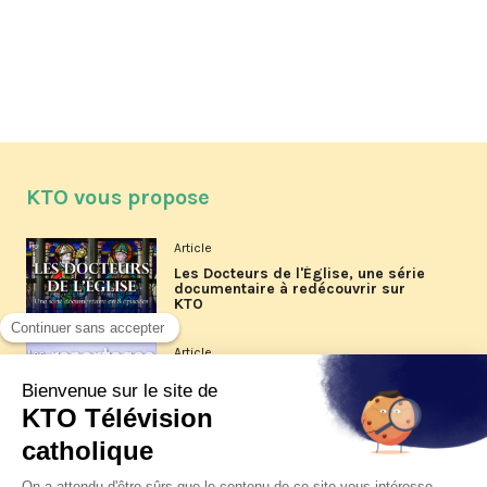
KTO vous propose
Article
Les Docteurs de l'Église, une série
documentaire à redécouvrir sur
KTO
Article
Les reportages d'été 2026 de KTO
Article
La visite pastorale du pape Léon