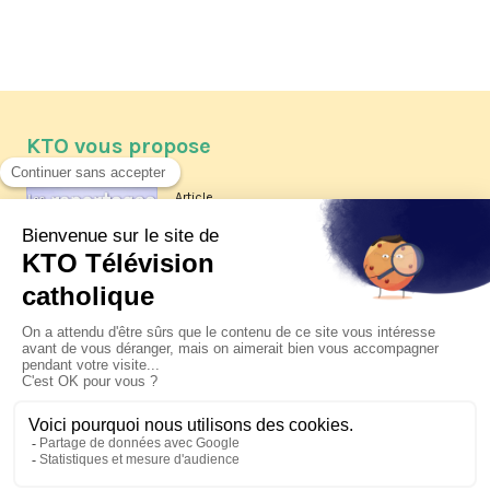
KTO vous propose
Article
Les reportages d'été 2026 de KTO
Article
La visite pastorale du pape Léon
XIV à Assise à suivre sur KTO le
jeudi 6 août
Article
Le pape en Uruguay, Argentine et
Pérou du 6 au 17 novembre 2026