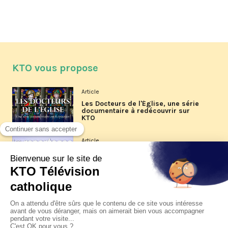
KTO vous propose
Article
Les Docteurs de l'Église, une série
documentaire à redécouvrir sur
KTO
Article
Les reportages d'été 2026 de KTO
Article
La visite pastorale du pape Léon
XIV à Assise à suivre sur KTO le
jeudi 6 août