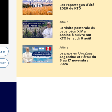
Les reportages d'été
2026 de KTO
Article
La visite pastorale du
pape Léon XIV à
Assise à suivre sur
KTO le jeudi 6 août
Article
ager
Le pape en Uruguay,
Argentine et Pérou du
6 au 17 novembre
list
2026