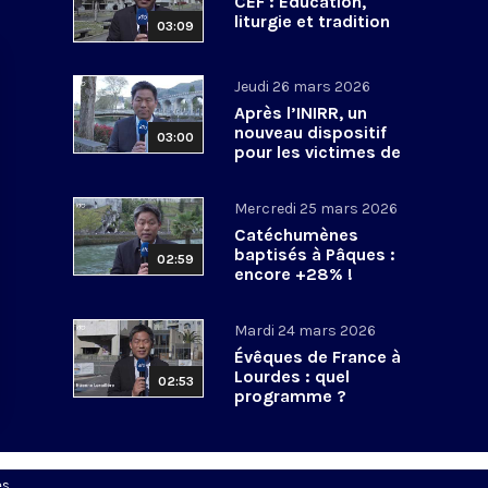
CEF : Education,
liturgie et tradition
03:09
Jeudi 26 mars 2026
Après l’INIRR, un
nouveau dispositif
03:00
pour les victimes de
violences sexuelles
Mercredi 25 mars 2026
Catéchumènes
baptisés à Pâques :
02:59
encore +28% !
Mardi 24 mars 2026
Évêques de France à
Lourdes : quel
02:53
programme ?
es