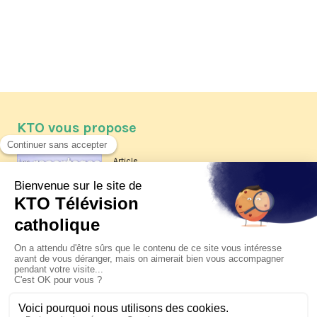
KTO vous propose
Article
Les reportages d'été 2026 de KTO
Article
La visite pastorale du pape Léon
XIV à Assise à suivre sur KTO le
jeudi 6 août
Article
Le pape en Uruguay, Argentine et