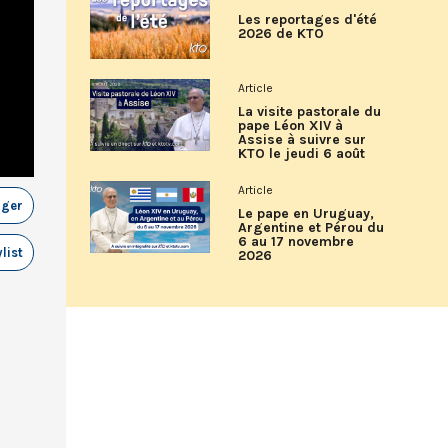
Les reportages d'été
2026 de KTO
Article
La visite pastorale du
pape Léon XIV à
Assise à suivre sur
KTO le jeudi 6 août
Article
ager
Le pape en Uruguay,
Argentine et Pérou du
6 au 17 novembre
list
2026