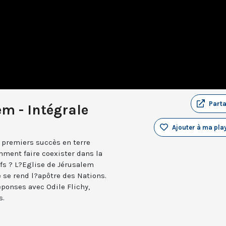
Part
em - Intégrale
Ajouter à ma play
s premiers succès en terre
mment faire coexister dans la
s ? L?Eglise de Jérusalem
se rend l?apôtre des Nations.
éponses avec Odile Flichy,
s.