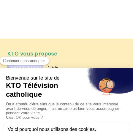
KTO vous propose
Article
Les reportages d'été 2026 de KTO
Article
La visite pastorale du pape Léon
XIV à Assise à suivre sur KTO le
jeudi 6 août
Article
Le pape en Uruguay, Argentine et