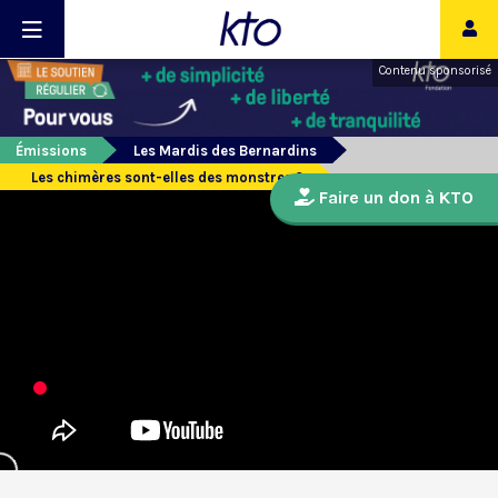
Contenu sponsorisé
Émissions
Les Mardis des Bernardins
Les chimères sont-elles des monstres ?
Faire un don à KTO