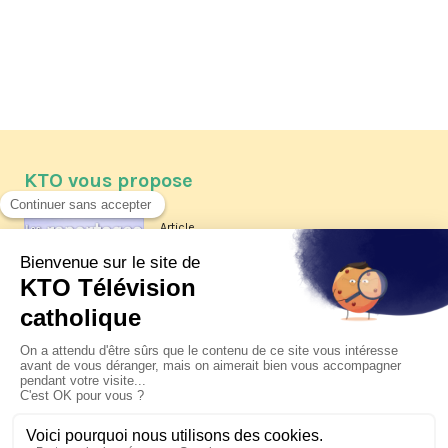
KTO vous propose
Article
Les reportages d'été 2026 de KTO
Article
La visite pastorale du pape Léon
XIV à Assise à suivre sur KTO le
jeudi 6 août
Article
Le pape en Uruguay, Argentine et