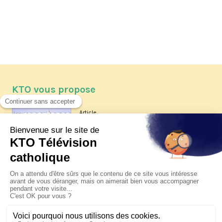
KTO vous propose
Article
Les reportages d'été 2026 de KTO
Article
La visite pastorale du pape Léon
XIV à Assise à suivre sur KTO le
jeudi 6 août
Article
Le pape en Uruguay, Argentine et