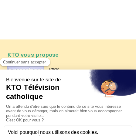
KTO vous propose
Article
Les reportages d'été 2026 de KTO
Article
La visite pastorale du pape Léon
XIV à Assise à suivre sur KTO le
jeudi 6 août
Article
Le pape en Uruguay, Argentine et