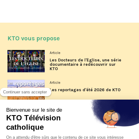
KTO vous propose
Article
Les Docteurs de l'Église, une série
documentaire à redécouvrir sur
KTO
Article
Les reportages d'été 2026 de KTO
Article
La visite pastorale du pape Léon
XIV à Assise à suivre sur KTO le
jeudi 6 août