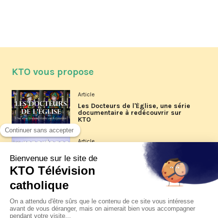
KTO vous propose
Article
Les Docteurs de l'Église, une série
documentaire à redécouvrir sur
KTO
Article
Les reportages d'été 2026 de KTO
Article
La visite pastorale du pape Léon
XIV à Assise à suivre sur KTO le
jeudi 6 août