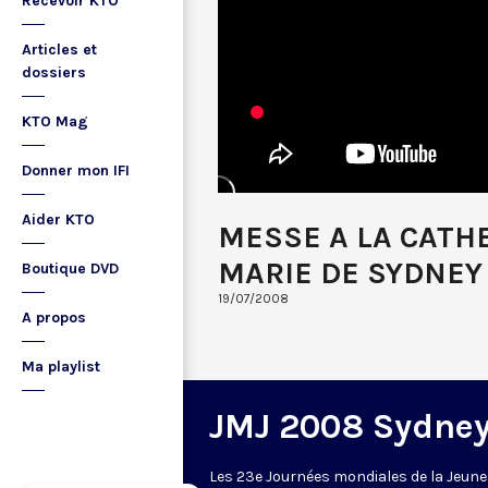
Recevoir KTO
Articles et
dossiers
KTO Mag
Donner mon IFI
Aider KTO
MESSE A LA CATH
MARIE DE SYDNEY
Boutique DVD
19/07/2008
A propos
Ma playlist
JMJ 2008 Sydne
Les 23e Journées mondiales de la Jeun