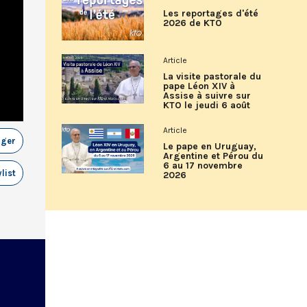
Les reportages d'été
2026 de KTO
Article
La visite pastorale du
pape Léon XIV à
Assise à suivre sur
KTO le jeudi 6 août
Article
ager
Le pape en Uruguay,
Argentine et Pérou du
6 au 17 novembre
list
2026