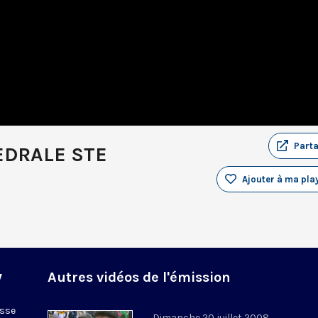
Part
EDRALE STE
Ajouter à ma play
y
Autres vidéos de l'émission
esse
Dimanche 20 juillet 2008