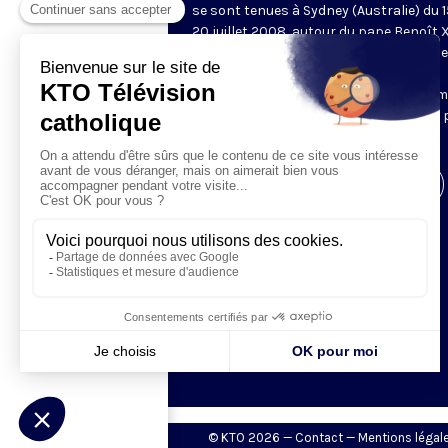
se sont tenues à Sydney (Australie) du 1
20 juillet 2008, autour du pape Benoît X
thème de ces JMJ était « Vous allez rece
une force, celle de l’Esprit Saint qui
descendra sur vous. Vous serez alors 
témoins » (Ac 1, 8). Retrouvez sur cette
les temps forts de ces JMJ.
Visiter la page de l'émission
© KTO 2026 —
Contact
—
Mentions légal