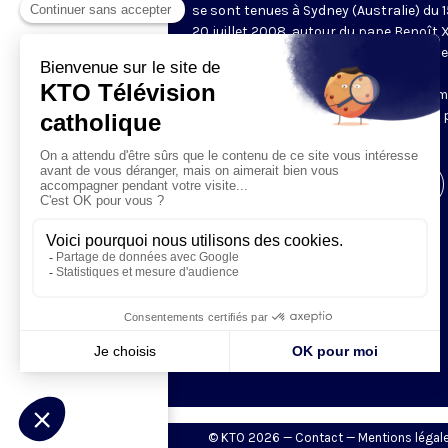
se sont tenues à Sydney (Australie) du 1
20 juillet 2008, autour du pape Benoît X
thème de ces JMJ était « Vous allez rece
une force, celle de l’Esprit Saint qui
descendra sur vous. Vous serez alors 
témoins » (Ac 1, 8). Retrouvez sur cette
les temps forts de ces JMJ.
Visiter la page de l'émission
© KTO 2026 —
Contact
—
Mentions légal