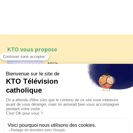
KTO vous propose
Article
Les reportages d'été 2026 de KTO
Article
La visite pastorale du pape Léon
XIV à Assise à suivre sur KTO le
jeudi 6 août
Article
Le pape en Uruguay, Argentine et
Pérou du 6 au 17 novembre 2026