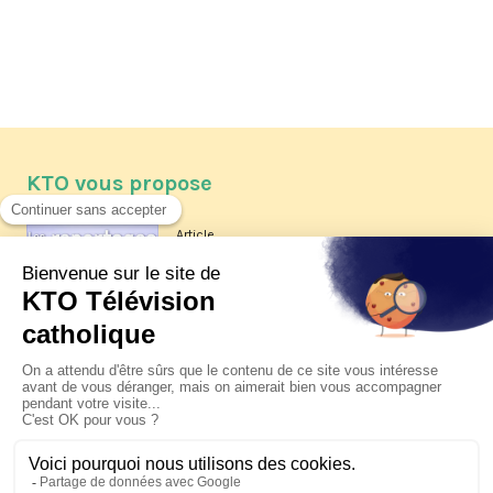
KTO vous propose
Article
Les reportages d'été 2026 de KTO
Article
La visite pastorale du pape Léon
XIV à Assise à suivre sur KTO le
jeudi 6 août
Article
Le pape en Uruguay, Argentine et
Pérou du 6 au 17 novembre 2026