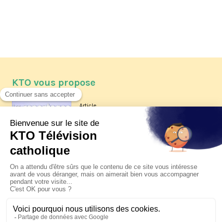
KTO vous propose
Article
Les reportages d'été 2026 de KTO
Article
La visite pastorale du pape Léon
XIV à Assise à suivre sur KTO le
jeudi 6 août
Article
Le pape en Uruguay, Argentine et
Pérou du 6 au 17 novembre 2026