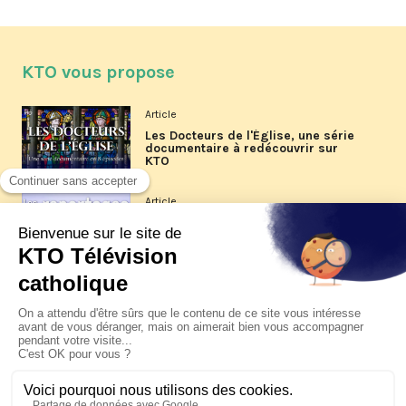
KTO vous propose
Article
Les Docteurs de l'Église, une série
documentaire à redécouvrir sur
KTO
Article
Les reportages d'été 2026 de KTO
Article
La visite pastorale du pape Léon
XIV à Assise à suivre sur KTO le
jeudi 6 août
Article
Le pape en Uruguay, Argentine et
Pérou du 6 au 17 novembre 2026