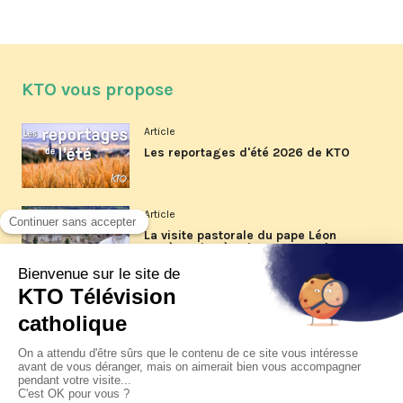
KTO vous propose
Article
Les reportages d'été 2026 de KTO
Article
La visite pastorale du pape Léon
XIV à Assise à suivre sur KTO le
jeudi 6 août
Article
Le pape en Uruguay, Argentine et
Pérou du 6 au 17 novembre 2026